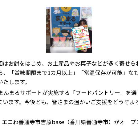
回はお餅をはじめ、お土産品やお菓子などが多く寄せら
ら、「賞味期限まで1カ月以上」「常温保存が可能」な
いたします。
人まんまるサポートが実施する「フードパントリー」を通
ています。今後とも、皆さまの温かいご支援をどうぞよ
日㈮、エコわ善通寺市吉原base（香川県善通寺市）がオー