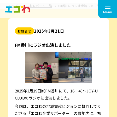
トップ
エコわレポート 一覧
FM香川にラジオ出演しました
Menu
2025年3⽉21⽇
お知らせ
FM香川にラジオ出演しました
2025年3月19日㈬FM香川にて、16：40～JOY-U
CLUBのラジオに出演しました。
今回は、エコわの地域貢献ビジョンに賛同してく
ださる「エコわ企業サポーター」の敷地内に、初