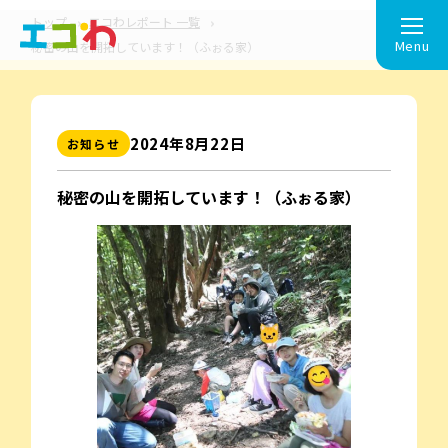
トップ
エコわレポート 一覧
Menu
秘密の山を開拓しています！（ふぉる家）
2024年8⽉22⽇
お知らせ
秘密の山を開拓しています！（ふぉる家）