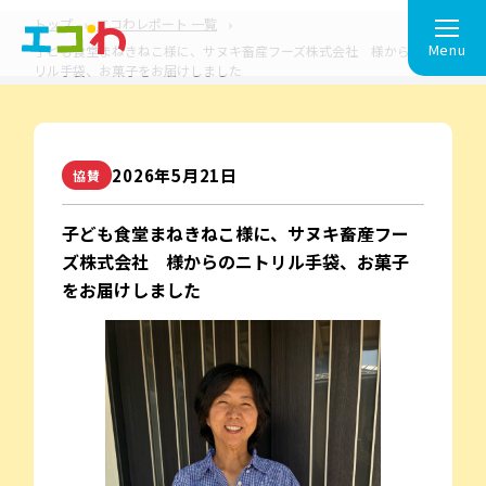
トップ
エコわレポート 一覧
Menu
子ども食堂まねきねこ様に、サヌキ畜産フーズ株式会社 様からのニト
リル手袋、お菓子をお届けしました
2026年5⽉21⽇
協賛
子ども食堂まねきねこ様に、サヌキ畜産フー
ズ株式会社 様からのニトリル手袋、お菓子
をお届けしました