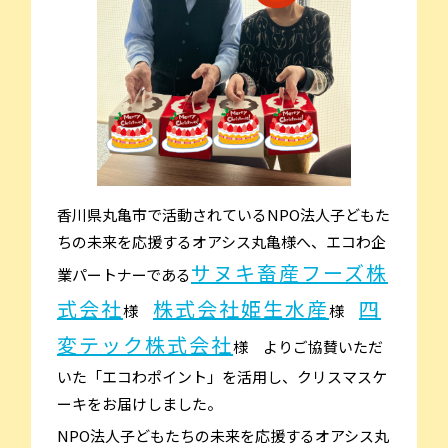
香川県丸亀市で活動されているNPO法人子どもた
ちの未来を応援するオアシス丸亀様へ、エコわ企
サヌキ畜産フーズ株
業パートナーである
式会社
株式会社姫生水産
四
様
様
変テック株式会社
様 よりご協賛いただ
いた「エコわポイント」を活用し、クリスマスケ
ーキをお届けしました。
NPO法人子どもたちの未来を応援するオアシス丸